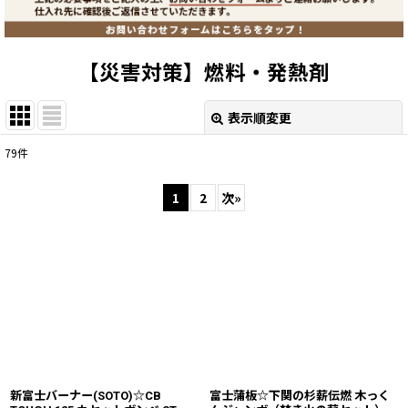
【災害対策】燃料・発熱剤
表示順変更
閉じる
79
件
表示数
:
1
2
次
»
並び順
:
絞り込む
新富士バーナー(SOTO)☆CB
富士蒲板☆下関の杉薪伝燃 木っく