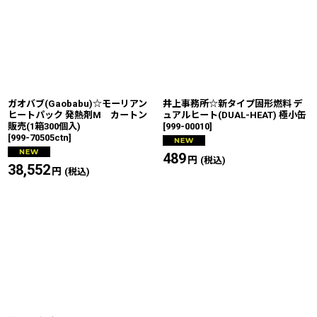
ガオバブ(Gaobabu)☆モーリアン
井上事務所☆新タイプ固形燃料 デ
ヒートパック 発熱剤M カートン
ュアルヒート(DUAL-HEAT) 極小缶
販売(1箱300個入)
[
999-00010
]
[
999-70505ctn
]
489
円
(税込)
38,552
円
(税込)