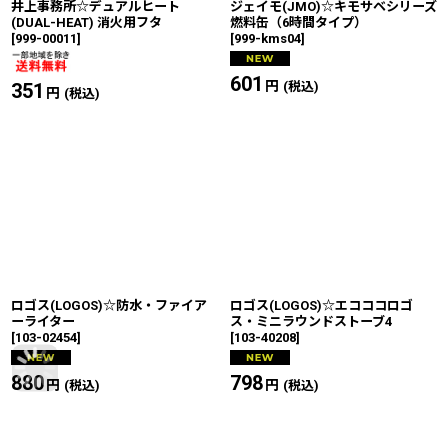
井上事務所☆デュアルヒート
ジェイモ(JMO)☆キモサベシリーズ
(DUAL-HEAT) 消火用フタ
燃料缶（6時間タイプ）
[
999-00011
]
[
999-kms04
]
601
円
351
円
(税込)
(税込)
ロゴス(LOGOS)☆防水・ファイア
ロゴス(LOGOS)☆エコココロゴ
ーライター
ス・ミニラウンドストーブ4
[
103-02454
]
[
103-40208
]
880
円
798
円
(税込)
(税込)