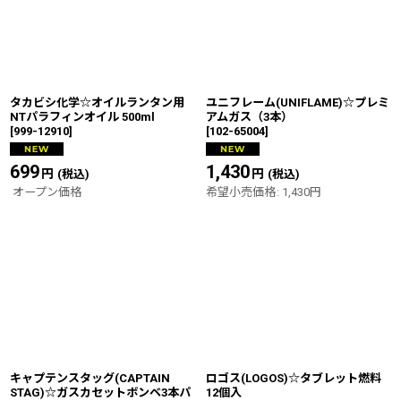
タカビシ化学☆オイルランタン用
ユニフレーム(UNIFLAME)☆プレミ
NTパラフィンオイル 500ml
アムガス（3本）
[
999-12910
]
[
102-65004
]
699
円
1,430
円
(税込)
(税込)
オープン価格
希望小売価格
:
1,430
円
キャプテンスタッグ(CAPTAIN
ロゴス(LOGOS)☆タブレット燃料
STAG)☆ガスカセットボンベ3本パ
12個入