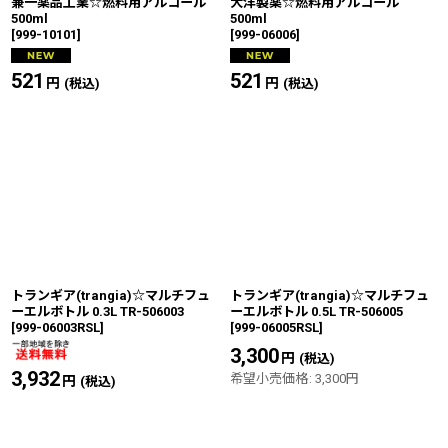
兼一薬品工業☆燃料用アルコール
大洋製薬☆燃料用アルコール
500ml
500ml
[
999-10101
]
[
999-06006
]
521
円
521
円
(税込)
(税込)
トランギア(trangia)☆マルチフュ
トランギア(trangia)☆マルチフュ
ーエルボトル 0.3L TR-506003
ーエルボトル 0.5L TR-506005
[
999-06003RSL
]
[
999-06005RSL
]
3,300
円
(税込)
3,932
円
希望小売価格
:
3,300
円
(税込)