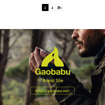
1
2
次
»
https://gaobabu.net/