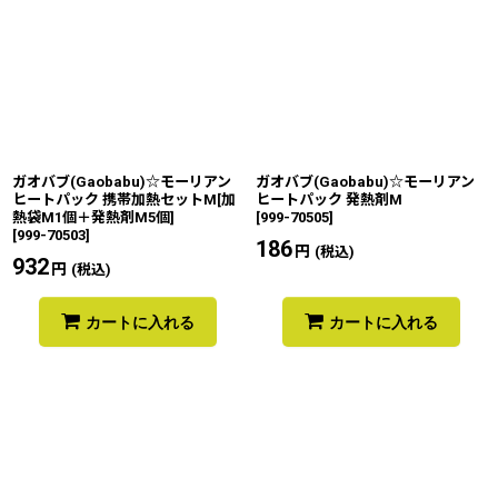
ガオバブ(Gaobabu)☆モーリアン
ガオバブ(Gaobabu)☆モーリアン
ヒートパック 携帯加熱セットM[加
ヒートパック 発熱剤M
熱袋M1個＋発熱剤M5個]
[
999-70505
]
[
999-70503
]
186
円
(税込)
932
円
(税込)
カートに入れる
カートに入れる