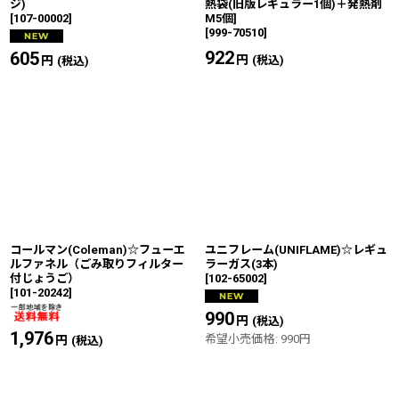
ジ)
熱袋(旧版レギュラー1個)＋発熱剤
[
107-00002
]
M5個]
[
999-70510
]
922
円
605
円
(税込)
(税込)
コールマン(Coleman)☆フューエ
ユニフレーム(UNIFLAME)☆レギュ
ルファネル（ごみ取りフィルター
ラーガス(3本)
付じょうご）
[
102-65002
]
[
101-20242
]
990
円
(税込)
1,976
円
希望小売価格
:
990
円
(税込)