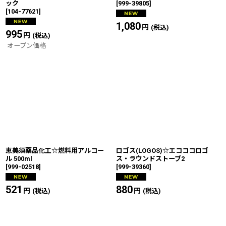
ック
[
999-39805
]
[
104-77621
]
1,080
円
(税込)
995
円
(税込)
オープン価格
恵美須薬品化工☆燃料用アルコー
ロゴス(LOGOS)☆エコココロゴ
ル 500ml
ス・ラウンドストーブ2
[
999-02518
]
[
999-39360
]
521
円
880
円
(税込)
(税込)