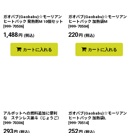
ガオバブ(Gaobabu)☆モーリアン
ガオバブ(Gaobabu)☆モーリアン
ヒートパック 発熱剤M 10個セット
ヒートパック 加熱袋M
[
999-70506
]
[
999-70504
]
1,488
円
220
円
(税込)
(税込)
カートに入れる
カートに入れる
アルポットへの燃料追加に便利
ガオバブ(Gaobabu)☆モーリアン
な ステンレス漏斗（じょうご）
ヒートパック 加熱袋L
[
999-70306
]
[
999-70514
]
293
円
252
円
(税込)
(税込)