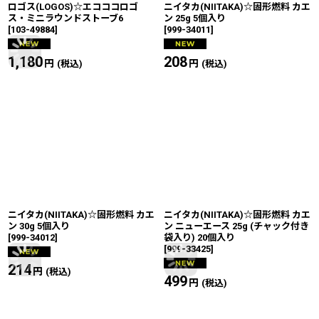
ロゴス(LOGOS)☆エコココロゴ
ニイタカ(NIITAKA)☆固形燃料 カエ
ス・ミニラウンドストーブ6
ン 25g 5個入り
[
103-49884
]
[
999-34011
]
1,180
円
208
円
(税込)
(税込)
ニイタカ(NIITAKA)☆固形燃料 カエ
ニイタカ(NIITAKA)☆固形燃料 カエ
ン 30g 5個入り
ン ニューエース 25g (チャック付き
[
999-34012
]
袋入り) 20個入り
[
999-33425
]
214
円
(税込)
499
円
(税込)