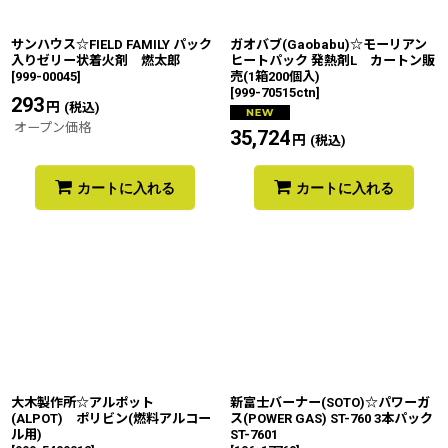
サンハウス☆FIELD FAMILY パック
ガオバブ(Gaobabu)☆モーリアン
入りゼリー状着火剤 燃太郎
ヒートパック 発熱剤L カートン販
[
999-00045
]
売(1箱200個入)
[
999-70515ctn
]
293
円
(税込)
オープン価格
35,724
円
(税込)
カートに入れる
カートに入れる
大木製作所☆アルポット
新富士バーナー(SOTO)☆パワーガ
(ALPOT) ポリビン(燃料アルコー
ス(POWER GAS) ST-760 3本パック
ル用)
ST-7601