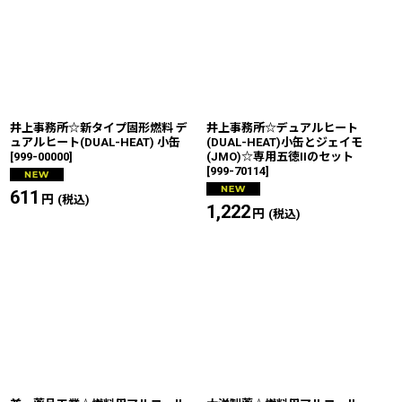
井上事務所☆新タイプ固形燃料 デ
井上事務所☆デュアルヒート
ュアルヒート(DUAL-HEAT) 小缶
(DUAL-HEAT)小缶とジェイモ
[
999-00000
]
(JMO)☆専用五徳IIのセット
[
999-70114
]
611
円
(税込)
1,222
円
(税込)