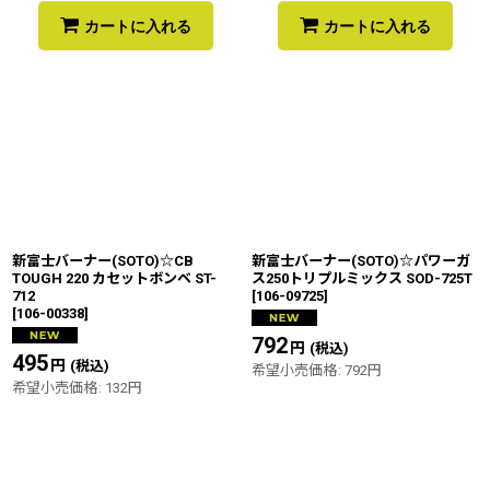
カートに入れる
カートに入れる
新富士バーナー(SOTO)☆CB
新富士バーナー(SOTO)☆パワーガ
TOUGH 220 カセットボンベ ST-
ス250トリプルミックス SOD-725T
712
[
106-09725
]
[
106-00338
]
792
円
(税込)
495
円
(税込)
希望小売価格
:
792
円
希望小売価格
:
132
円