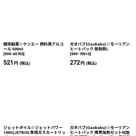
健栄製薬☆ケンエー 燃料用アルコ
ガオバブ(Gaobabu)☆モーリアン
ール 500ml
ヒートパック 発熱剤L
[
999-40703
]
[
999-70515
]
521
円
272
円
(税込)
(税込)
ジェットボイル☆ジェットパワー
ガオバブ(Gaobabu)☆モーリアン
100G(JETBOIL専用ガスカートリッ
ヒートパック 携帯加熱セットR[加