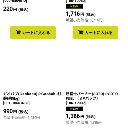
[
999-5409012
]
[
106-17760
]
220
円
(税込)
1,716
円
(税込)
希望小売価格
:
1,716
円
カートに入れる
カートに入れる
ガオバブ(Gaobabu)☆Gaobabu杉
新富士バーナー(SOTO)☆SOTO
薪(約5kg)
FUEL （３Pパック）
[
001-70667RSL
]
[
106-17007
]
990
円
(税込)
1,386
円
(税込)
希望小売価格
:
1,430
円
希望小売価格
:
1,386
円