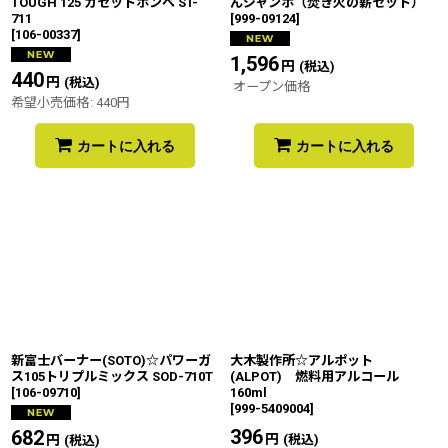
TOUGH 125 カセットボンベ ST-
んジャンボ（焚き火の薪セット）
711
[
999-09124
]
[
106-00337
]
1,596
円
(税込)
440
円
(税込)
オープン価格
希望小売価格
:
440
円
カートに入れる
カートに入れる
新富士バーナー(SOTO)☆パワーガ
大木製作所☆アルポット
ス105トリプルミックス SOD-710T
(ALPOT) 燃料用アルコール
[
106-09710
]
160ml
[
999-5409004
]
396
円
682
円
(税込)
(税込)