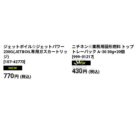
ジェットボイル☆ジェットパワー
ニチネン☆業務用固形燃料 トップ
230G(JETBOIL専用ガスカートリッ
トレーパック A-30 30g×20個
ジ)
[
999-01217
]
[
107-42773
]
430
円
(税込)
770
円
(税込)