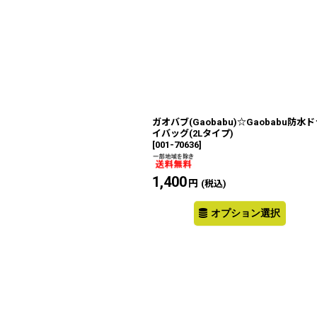
ガオバブ(Gaobabu)☆Gaobabu防水ド
イバッグ(2Lタイプ)
[
001-70636
]
1,400
円
(税込)
オプション選択