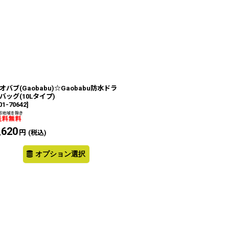
オバブ(Gaobabu)☆Gaobabu防水ドラ
バッグ(10Lタイプ)
01-70642
]
,620
円
(税込)
オプション選択