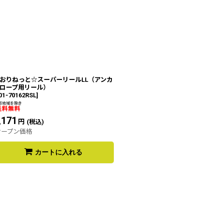
おりねっと☆スーパーリールLL（アンカ
ロープ用リール）
01-70162RSL
]
,171
円
(税込)
オープン価格
カートに入れる