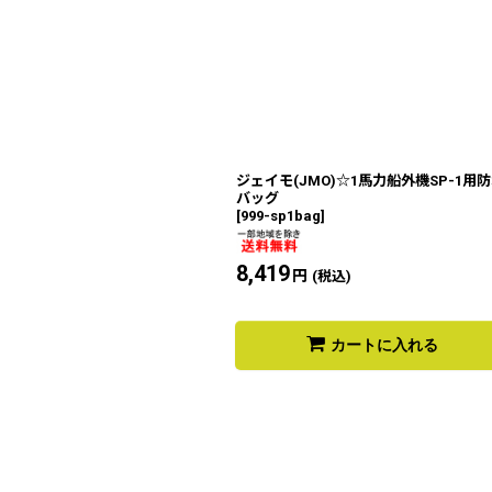
ジェイモ(JMO)☆1馬力船外機SP-1用
バッグ
[
999-sp1bag
]
8,419
円
(税込)
カートに入れる