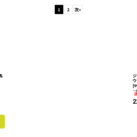
1
2
次
»
馬
ジ
ウ
[
9
2