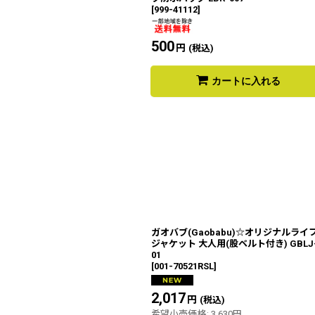
[
999-41112
]
500
円
(税込)
カートに入れる
ガオバブ(Gaobabu)☆オリジナルライ
ジャケット 大人用(股ベルト付き) GBLJ
01
[
001-70521RSL
]
2,017
円
(税込)
希望小売価格
:
3,630
円