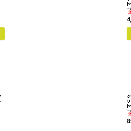
[
9
4
フ
ジ
-
リ
[
9
8