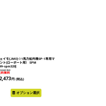
ェイモ(JMO)☆1馬力船外機SP-1専用マ
ント(ローボート用） SPM
99-spm320
]
2,473
円
(税込)
オプション選択