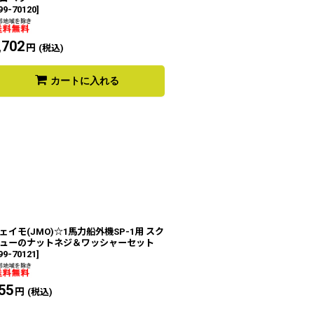
99-70120
]
,702
円
(税込)
カートに入れる
ェイモ(JMO)☆1馬力船外機SP-1用 スク
ューのナットネジ＆ワッシャーセット
99-70121
]
55
円
(税込)