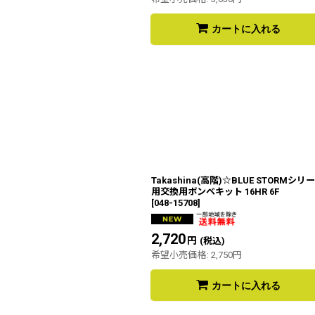
カートに入れる
Takashina(高階)☆BLUE STORMシリ
用交換用ボンベキット 16HR 6F
[
048-15708
]
2,720
円
(税込)
希望小売価格
:
2,750
円
カートに入れる