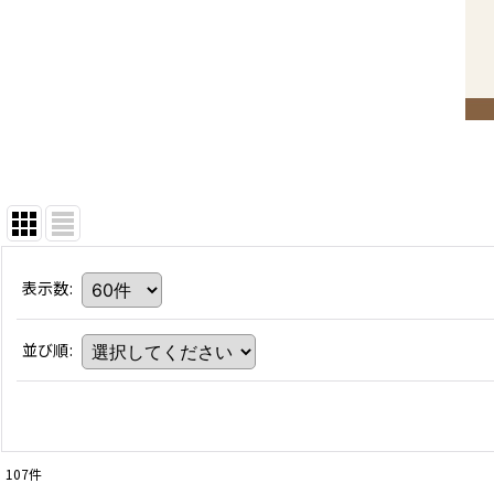
表示数
:
並び順
:
107
件