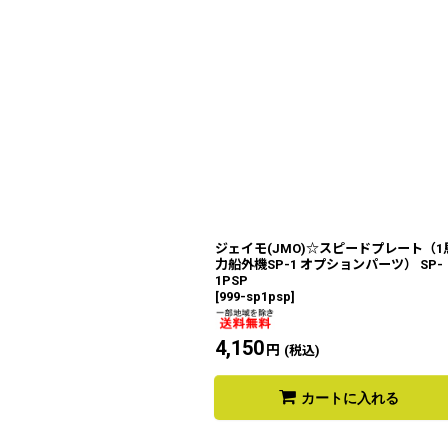
ジェイモ(JMO)☆スピードプレート（1
力船外機SP-1 オプションパーツ） SP-
1PSP
[
999-sp1psp
]
4,150
円
(税込)
カートに入れる