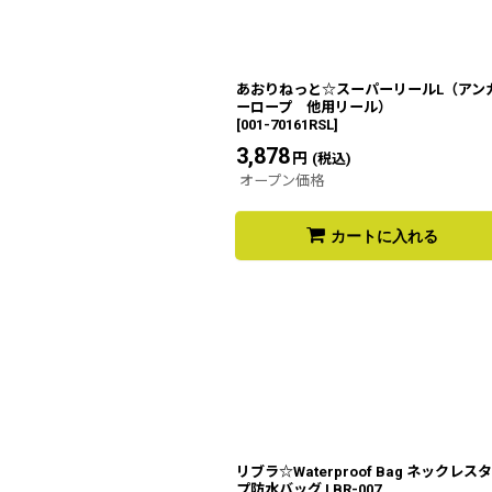
あおりねっと☆スーパーリールL（アン
ーロープ 他用リール）
[
001-70161RSL
]
3,878
円
(税込)
オープン価格
カートに入れる
リブラ☆Waterproof Bag ネックレス
プ防水バッグ LBR-007