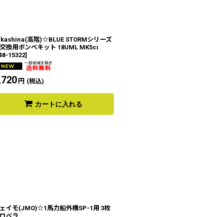
akashina(高階)☆BLUE STORMシリーズ
交換用ボンベキット 18UML MK5ci
48-15322
]
,720
円
(税込)
カートに入れる
ェイモ(JMO)☆1馬力船外機SP-1用 3枚
ロペラ