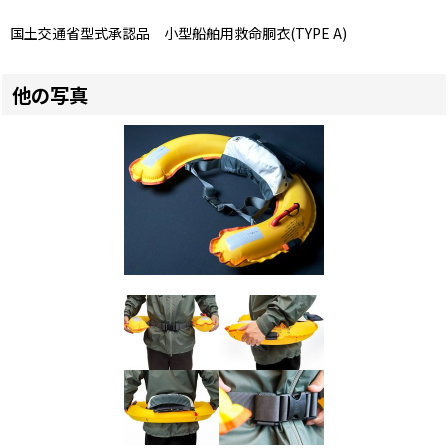
国土交通省型式承認品 小型船舶用救命胴衣(TYPE A)
他の写真