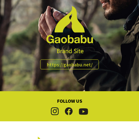
ハイキング・トレッキング
燃料
ピクニック・チェアリング
イス・テーブル
バーベキューBBQ
テント・タープ・寝袋
車中泊
クーラー・ジャグ
ファミリーフィッシング
バッグ・キャリー・背負子
https://gaobabu.net/
マリンレジャー
帽子・サングラス
スポーツ観戦・応援
ライト・ランタン
【災害対策】防災セット
エンジョイアイテム
FOLLOW US
【災害対策】調理器具
その他
【災害対策】コンロ・熱源
【災害対策】燃料・発熱剤