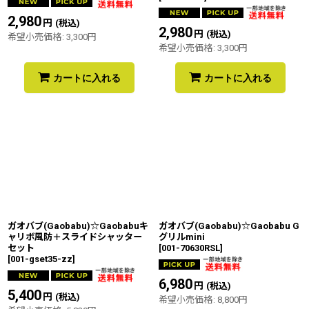
2,980
円
(税込)
2,980
円
(税込)
希望小売価格
:
3,300
円
希望小売価格
:
3,300
円
カートに入れる
カートに入れる
ガオバブ(Gaobabu)☆Gaobabuキ
ガオバブ(Gaobabu)☆Gaobabu G
ャリボ風防＋スライドシャッター
グリルmini
セット
[
001-70630RSL
]
[
001-gset35-zz
]
6,980
円
(税込)
5,400
円
(税込)
希望小売価格
:
8,800
円