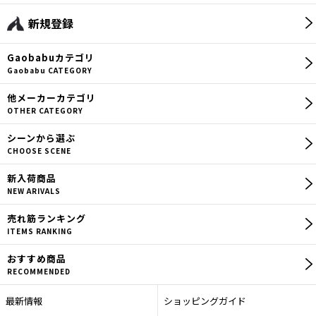
ロゴス(LOGOS)
新規登録
【ヤエン】
Gaobabu
カテゴリ
【ヤエンロッド】
Gaobabu CATEGORY
【ヤエン釣り用品】
他メーカー
カテゴリ
OTHER CATEGORY
【エギ】
シーン
から選ぶ
CHOOSE SCENE
【エギングロッド】
新入荷商品
【エギング用品】
NEW ARIVALS
売れ筋
ランキング
【ロッドカバー】
ITEMS RANKING
【セット商品】
おすすめ商品
RECOMMENDED
【ウエア】
最新情報
ショッピングガイド
【その他】