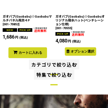
ガオバブ(Gaobabu)☆Gaobabuマ
ガオバブ(Gaobabu)☆Gaobabuオ
ルチパネル風防４P
リジナル撥水ハット(ベンチレーシ
[
001-70852
]
ョン仕様)
[
001-70555
]
1,686
円
(税込)
4,080
円
(税込)
オプション選択
カートに入れる
カテゴリで絞り込む
特集で絞り込む
Gaobabu アイテム
グループ・ファミリーキャンプ
バーナー・コンロ・グリル
ソロ・デュオキャンプ、ツーリング
調理器具・食器類