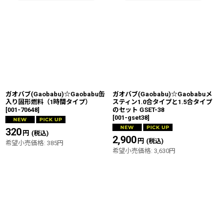
ガオバブ(Gaobabu)☆Gaobabu缶
ガオバブ(Gaobabu)☆Gaobabuメ
入り固形燃料（1時間タイプ）
スティン1.0合タイプと1.5合タイプ
[
001-70648
]
のセット GSET-38
[
001-gset38
]
320
円
(税込)
2,900
円
(税込)
希望小売価格
:
385
円
希望小売価格
:
3,630
円