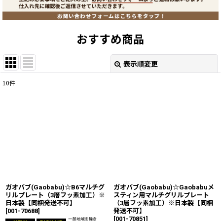
おすすめ商品
表示順変更
閉じる
10
件
表示数
:
並び順
:
絞り込む
ガオバブ(Gaobabu)☆B6マルチグ
ガオバブ(Gaobabu)☆Gaobabuメ
リルプレート（3層フッ素加工）※
スティン用マルチグリルプレート
日本製【同梱発送不可】
（3層フッ素加工）※日本製【同梱
[
001-70688
]
発送不可】
[
001-70851
]