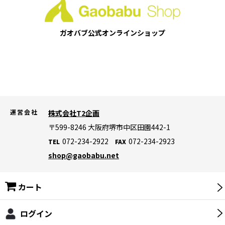
【災害対策】クーラー・ジャグ・保冷剤
ガオバブ公式
オンラインショップ
【災害対策】保存食・保存飲料
【災害対策】ランタン・ライト・ラジオ
【災害対策】バッテリー・発電機
【災害対策】寝袋・マット・防寒グッズ
運営会社
株式会社T2企画
【災害対策】テント・タープ
〒599-8246
大阪府堺市中区田園442-1
072-234-2922
072-234-2923
TEL
FAX
【災害対策】非常用トイレ
shop@gaobabu.net
【災害対策】ライフジャケット
カート
【災害対策】生活用品・その他
【災害対策】暑さ対策・冷却グッズ
ログイン