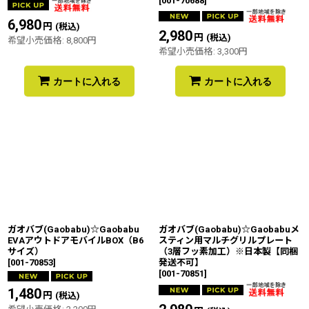
[
001-70688
]
6,980
円
(税込)
2,980
円
(税込)
希望小売価格
:
8,800
円
希望小売価格
:
3,300
円
カートに入れる
カートに入れる
ガオバブ(Gaobabu)☆Gaobabu
ガオバブ(Gaobabu)☆Gaobabuメ
EVAアウトドアモバイルBOX（B6
スティン用マルチグリルプレート
サイズ）
（3層フッ素加工）※日本製【同梱
[
001-70853
]
発送不可】
[
001-70851
]
1,480
円
(税込)