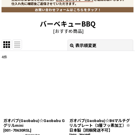
バーベキューBBQ
[
おすすめ商品
]
表示順変更
閉じる
4
件
表示数
:
並び順
:
絞り込む
ガオバブ(Gaobabu)☆Gaobabu G
ガオバブ(Gaobabu)☆B6マルチグ
グリルmini
リルプレート（3層フッ素加工）※
[
001-70630RSL
]
日本製【同梱発送不可】