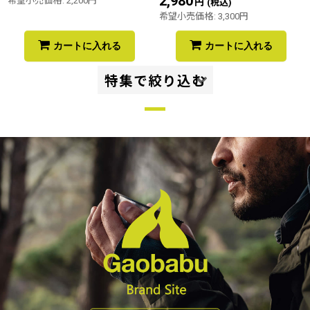
2,980
円
希望小売価格
:
2,200
円
(税込)
希望小売価格
:
3,300
円
カートに入れる
カートに入れる
特集で絞り込む
グループ・ファミリーキャンプ
ソロ・デュオキャンプ、ツーリング
ハイキング・トレッキング
ピクニック・チェアリング
バーベキューBBQ
車中泊
ファミリーフィッシング