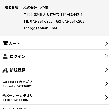
【災害対策】寝袋・マット・防寒グッズ
運営会社
株式会社T2企画
【災害対策】テント・タープ
〒599-8246
大阪府堺市中区田園442-1
072-234-2922
072-234-2923
TEL
FAX
【災害対策】非常用トイレ
shop@gaobabu.net
【災害対策】ライフジャケット
カート
【災害対策】生活用品・その他
【災害対策】暑さ対策・冷却グッズ
ログイン
ロゴス(LOGOS)
新規登録
【ヤエン】
Gaobabu
カテゴリ
【ヤエンロッド】
Gaobabu CATEGORY
【ヤエン釣り用品】
他メーカー
カテゴリ
OTHER CATEGORY
【エギ】