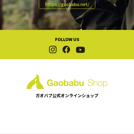
https://gaobabu.net/
マリンレジャー
スポーツ観戦・応援
【災害対策】防災セット
FOLLOW US
【災害対策】調理器具
【災害対策】コンロ・熱源
【災害対策】燃料・発熱剤
【災害対策】クーラー・ジャグ・保冷剤
ガオバブ公式
オンラインショップ
【災害対策】保存食・保存飲料
【災害対策】ランタン・ライト・ラジオ
【災害対策】バッテリー・発電機