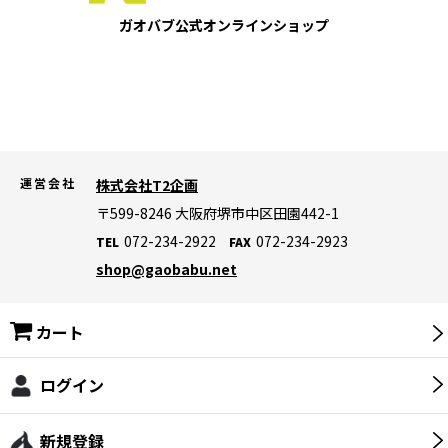
ガオバブ公式
オンラインショップ
【災害対策】保存食・保存飲料
【災害対策】ランタン・ライト・ラジオ
【災害対策】バッテリー・発電機
【災害対策】寝袋・マット・防寒グッズ
運営会社
株式会社T2企画
【災害対策】テント・タープ
〒599-8246
大阪府堺市中区田園442-1
072-234-2922
072-234-2923
TEL
FAX
【災害対策】非常用トイレ
shop@gaobabu.net
【災害対策】ライフジャケット
カート
【災害対策】生活用品・その他
【災害対策】暑さ対策・冷却グッズ
ログイン
ロゴス(LOGOS)
新規登録