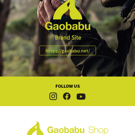
ピクニック・チェアリング
バーベキューBBQ
車中泊
ファミリーフィッシング
https://gaobabu.net/
マリンレジャー
スポーツ観戦・応援
【災害対策】防災セット
FOLLOW US
【災害対策】調理器具
【災害対策】コンロ・熱源
【災害対策】燃料・発熱剤
【災害対策】クーラー・ジャグ・保冷剤