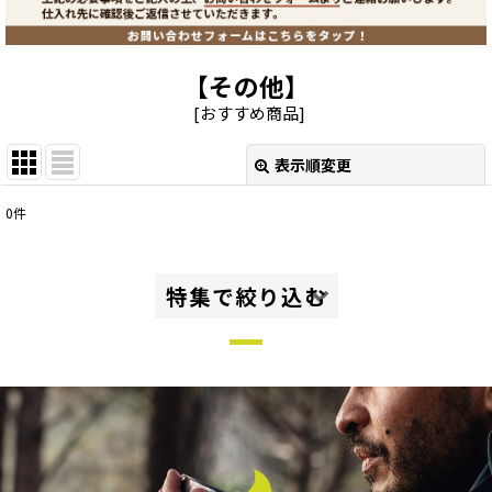
【その他】
[
おすすめ商品
]
表示順変更
閉じる
0
件
表示数
:
並び順
:
特集で絞り込む
絞り込む
グループ・ファミリーキャンプ
ソロ・デュオキャンプ、ツーリング
ハイキング・トレッキング