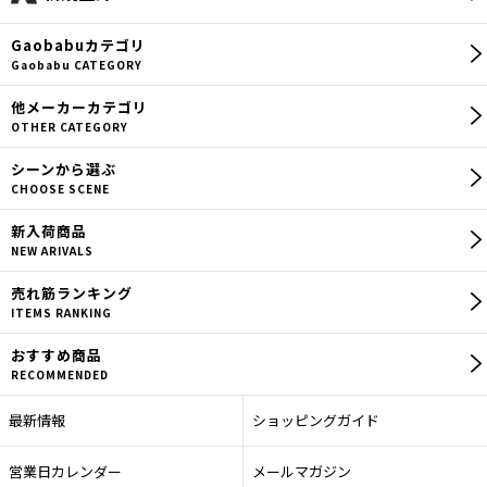
【ヤエン】
Gaobabu
カテゴリ
【ヤエンロッド】
Gaobabu CATEGORY
【ヤエン釣り用品】
他メーカー
カテゴリ
OTHER CATEGORY
【エギ】
シーン
から選ぶ
CHOOSE SCENE
【エギングロッド】
新入荷商品
【エギング用品】
NEW ARIVALS
売れ筋
ランキング
【ロッドカバー】
ITEMS RANKING
【セット商品】
おすすめ商品
RECOMMENDED
【ウエア】
最新情報
ショッピングガイド
【その他】
営業日カレンダー
メールマガジン