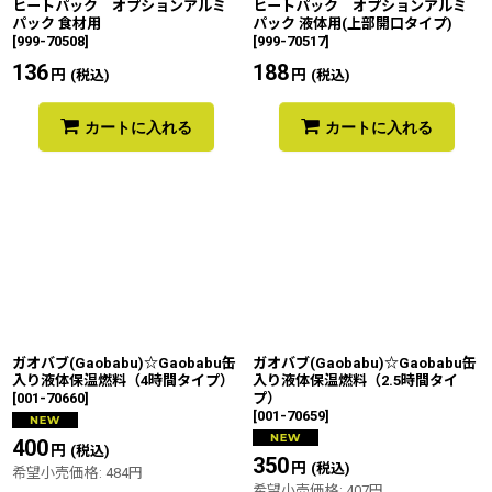
ヒートパック オプションアルミ
ヒートパック オプションアルミ
パック 食材用
パック 液体用(上部開口タイプ)
[
999-70508
]
[
999-70517
]
136
円
188
円
(税込)
(税込)
カートに入れる
カートに入れる
ガオバブ(Gaobabu)☆Gaobabu缶
ガオバブ(Gaobabu)☆Gaobabu缶
入り液体保温燃料（4時間タイプ）
入り液体保温燃料（2.5時間タイ
[
001-70660
]
プ）
[
001-70659
]
400
円
(税込)
350
円
(税込)
希望小売価格
:
484
円
希望小売価格
:
407
円