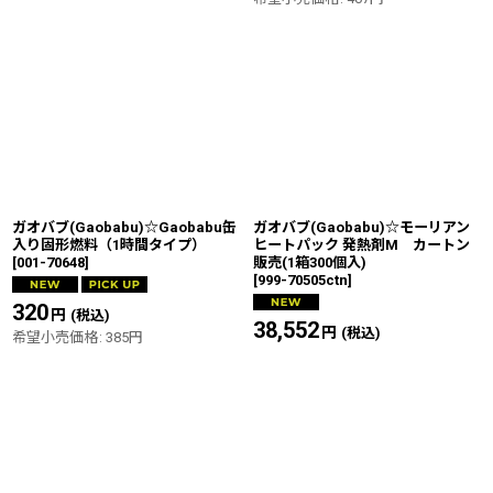
ガオバブ(Gaobabu)☆Gaobabu缶
ガオバブ(Gaobabu)☆モーリアン
入り固形燃料（1時間タイプ）
ヒートパック 発熱剤M カートン
[
001-70648
]
販売(1箱300個入)
[
999-70505ctn
]
320
円
(税込)
38,552
円
(税込)
希望小売価格
:
385
円