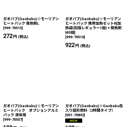
ガオバブ(Gaobabu)☆モーリアン
ガオバブ(Gaobabu)☆モーリアン
ヒートパック 発熱剤L
ヒートパック 携帯加熱セットR[加
[
999-70515
]
熱袋(旧版レギュラー1個)＋発熱剤
M5個]
272
円
(税込)
[
999-70510
]
922
円
(税込)
ガオバブ(Gaobabu)☆モーリアン
ガオバブ(Gaobabu)☆Gaobabu缶
ヒートパック オプションアルミ
入り固形燃料（2時間タイプ）
パック 液体用
[
001-70892
]
[
999-70507
]