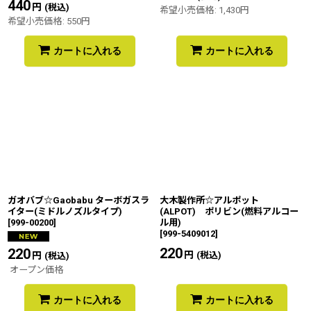
440
円
(税込)
希望小売価格
:
1,430
円
希望小売価格
:
550
円
カートに入れる
カートに入れる
ガオバブ☆Gaobabu ターボガスラ
大木製作所☆アルポット
イター(ミドルノズルタイプ)
(ALPOT) ポリビン(燃料アルコー
[
999-00200
]
ル用)
[
999-5409012
]
220
円
220
円
(税込)
(税込)
オープン価格
カートに入れる
カートに入れる