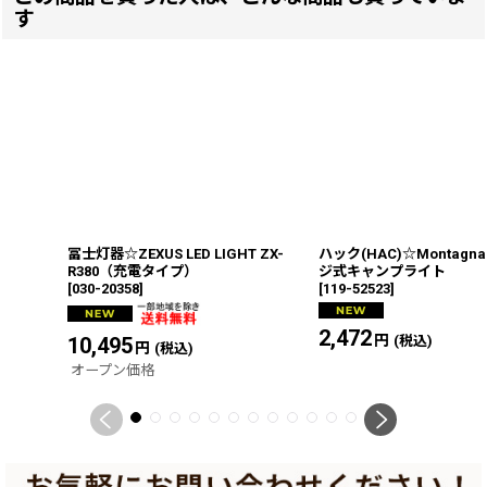
す
冨士灯器☆ZEXUS LED LIGHT ZX-
ハック(HAC)☆Montagn
R380（充電タイプ）
ジ式キャンプライト
[
030-20358
]
[
119-52523
]
2,472
円
10,495
円
(税込)
(税込)
オープン価格