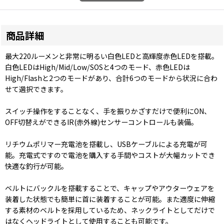
商品詳細
最大220ルーメンと非常に明るい白色LEDと高輝度赤色LEDを搭載。
白色LEDはHigh/Mid/Low/SOSと4つのモード、赤色LEDは
High/Flashと2つのモードがあり、合計6つのモードから状況に合わ
せて選択できます。
スイッチ操作をすることなく、手を振りかざすだけで便利にON、
OFF切替えができるIR(赤外線)センサーコントロールも装備。
リチウムポリマー充電池を搭載し、USBケーブルによる充電が可
能。充電式ですので電池を購入する手間やコストが大幅カットでき
快適な釣行が可能。
ベルトにバックルを搭載することで、キャップやアウターウェアを
装着した状態でも簡単に首に装着することが可能。また適度に伸縮
する素材のベルトを採用しているため、ネックライトとしてだけで
はなくヘッドライトとして使用することも可能です。