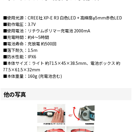
■使用光源：CREE社 XP-E R3 白色LED + 高輝度φ5mm赤色LED
■動作電圧：3.7V
■使用電池：リチウムポリマー充電池 2000mA
■充電時間：約4〜5時間
■電池寿命：充放電 約500回
■落下耐久：1.5m
■防水性能：IPX6
■本体サイズ：ライト 約71.5×45×38.5mm、電池ボックス 約
77.5×61.5×32mm
■本体重量：160g (充電池含む)
他の写真