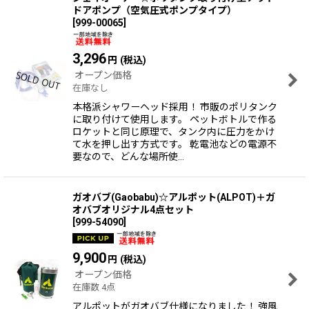
ドアポンプ（空気圧式ポンプタイプ）
[
999-00065
]
3,296
円
(税込)
オープン価格
在庫なし
本格派シャワーヘッド採用！ 市販のポリタンク
に取り付けて使用します。 ペットボトルで作る
ロケットと同じ原理で、タンク内に圧力をかけ
て水を押し出す方式です。 乾電池などの電源不
要なので、どんな場所使…
ガオバブ(Gaobabu)☆アルポット(ALPOT)＋ガ
オバブオリジナル4点セット
[
999-54090
]
9,900
円
(税込)
オープン価格
在庫数 4点
アルポットがガオバブ仕様になりました！ 強風