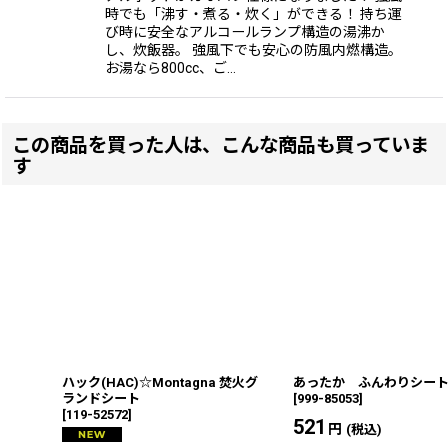
時でも「沸す・煮る・炊く」ができる！ 持ち運
び時に安全なアルコールランプ構造の湯沸か
し、炊飯器。 強風下でも安心の防風内燃構造。
お湯なら800cc、ご…
この商品を買った人は、こんな商品も買っていま
す
ハック(HAC)☆Montagna 焚火グ
あったか ふんわりシー
ランドシート
[
999-85053
]
[
119-52572
]
521
円
(税込)