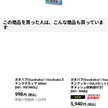
この商品を買った人は、こんな商品も買っていま
す
ガオバブ(Gaobabu)☆Gaobabuス
ガオバブ(Gaobabu)☆Ga
テンマグカップ 300ml
タンクッカーSOLOセット11
[
001-70579RSL
]
手メッシュ収納袋付き)
[
001-70685
]
998
円
(税込)
希望小売価格
:
1,320
円
5,940
円
(税込)