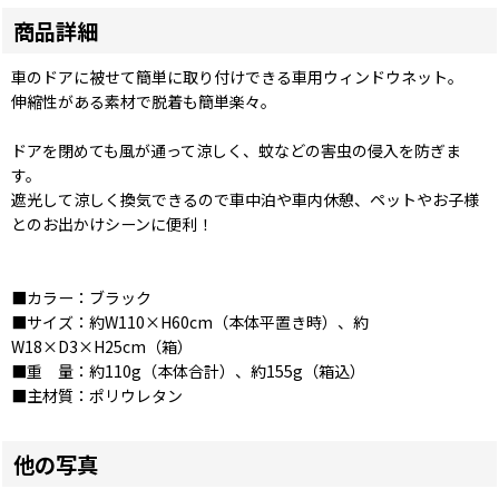
商品詳細
車のドアに被せて簡単に取り付けできる車用ウィンドウネット。
伸縮性がある素材で脱着も簡単楽々。
ドアを閉めても風が通って涼しく、蚊などの害虫の侵入を防ぎま
す。
遮光して涼しく換気できるので車中泊や車内休憩、ペットやお子様
とのお出かけシーンに便利！
■カラー：ブラック
■サイズ：約W110×H60cm（本体平置き時）、約
W18×D3×H25cm（箱）
■重 量：約110g（本体合計）、約155g（箱込）
■主材質：ポリウレタン
他の写真