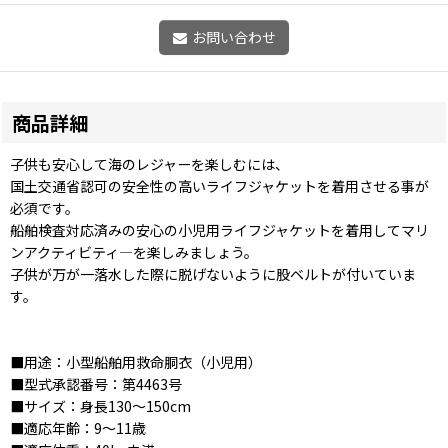
お問い合わせ
商品詳細
子供も安心して海のレジャーを楽しむには、
国土交通省認可の安全性の高いライフジャケットを着用させる事が
必須です。
船舶検査対応済みの安心の小児用ライフジャケットを着用してマリ
ンアクティビティ―を楽しみましょう。
子供が万が一落水した際に脱げないように股ベルトが付いていま
す。
■用途：小型船舶用救命胴衣（小児用）
■型式承認番号：第4463号
■サイズ：身長130〜150cm
■適応年齢：9〜11歳