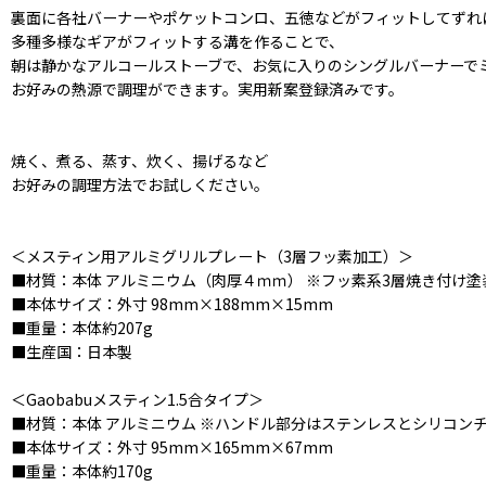
裏面に各社バーナーやポケットコンロ、五徳などがフィットしてずれ
多種多様なギアがフィットする溝を作ることで、
朝は静かなアルコールストーブで、お気に入りのシングルバーナーでミ
お好みの熱源で調理ができます。実用新案登録済みです。
焼く、煮る、蒸す、炊く、揚げるなど
お好みの調理方法でお試しください。
＜メスティン用アルミグリルプレート（3層フッ素加工）＞
■材質：本体 アルミニウム（肉厚４ｍｍ） ※フッ素系3層焼き付け塗
■本体サイズ：外寸 98mm×188mm×15mm
■重量：本体約207g
■生産国：日本製
＜Gaobabuメスティン1.5合タイプ＞
■材質：本体 アルミニウム ※ハンドル部分はステンレスとシリコン
■本体サイズ：外寸 95mm×165mm×67mm
■重量：本体約170g