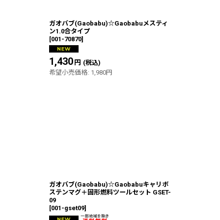
ガオバブ(Gaobabu)☆Gaobabuメスティ
ン1.0合タイプ
[
001-70870
]
1,430
円
(税込)
希望小売価格
:
1,980
円
ガオバブ(Gaobabu)☆Gaobabuキャリボ
ステンマグ＋固形燃料ツールセット GSET-
09
[
001-gset09
]