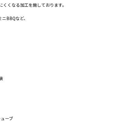
にくくなる加工を施しております。
ニBBQなど、
装
チューブ