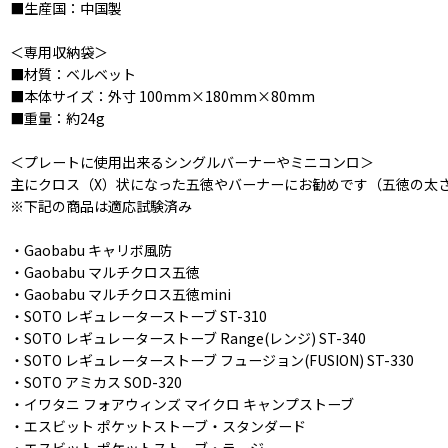
■生産国：中国製
＜専用収納袋＞
■材質：ベルベット
■本体サイズ：外寸 100mm×180mm×80mm
■重量：約24g
＜プレートに使用出来るシングルバーナーやミニコンロ＞
主にクロス（X）状になった五徳やバーナーにお勧めです（五徳の太
※下記の商品は適応試験済み
・Gaobabu キャリボ風防
・Gaobabu マルチクロス五徳
・Gaobabu マルチクロス五徳mini
・SOTO レギュレーターストーブ ST-310
・SOTO レギュレーターストーブ Range(レンジ) ST-340
・SOTO レギュレーターストーブ フュージョン(FUSION) ST-330
・SOTO アミカス SOD-320
・イワタニ フォアウィンズ マイクロ キャンプストーブ
・エスビット ポケットストーブ・スタンダード