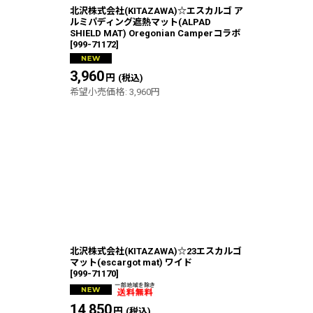
北沢株式会社(KITAZAWA)☆エスカルゴ ア
ルミパディング遮熱マット(ALPAD
SHIELD MAT) Oregonian Camperコラボ
[
999-71172
]
3,960
円
(税込)
希望小売価格
:
3,960
円
北沢株式会社(KITAZAWA)☆23エスカルゴ
マット(escargot mat) ワイド
[
999-71170
]
14,850
円
(税込)