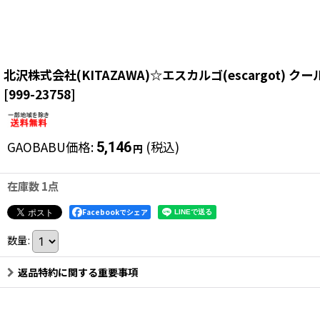
北沢株式会社(KITAZAWA)☆エスカルゴ(escargot) 
[
999-23758
]
GAOBABU価格
:
(税込)
5,146
円
在庫数 1点
Facebookでシェア
数量
:
返品特約に関する重要事項