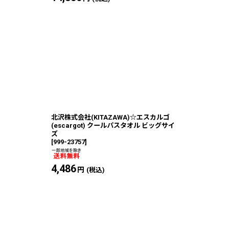
北沢株式会社(KITAZAWA)☆エスカルゴ
(escargot) クールパスタオル ビッグサイ
ズ
[
999-23757
]
4,486
円
(税込)