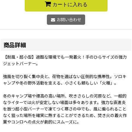
カートに入れる
お問い合わせ
商品詳細
【耐風・超小型】過酷な環境でも一発着火！手のひらサイズの強力
ジェットバーナー。
強風を切り裂く集中炎と、荷物を選ばない圧倒的な携帯性。ソロキ
ャンプや冬の野外活動を支える、小さくも頼もしい「火種」。
冬のキャンプ場や標高の高い場所、吹きさらしの河原など、一般的
なライターでは火が安定しない場面は多々あります。強力な直進炎
を放つ超小型バーナーで凍てつく寒さの中でも、風に煽られること
なく狙った場所を確実に熱することができるため、焚き火の着火作
業やコンロへの点火が劇的にスムーズに。