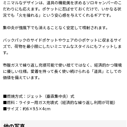
ミニマルなデザインは、道具の機能美を求めるソロキャンパーのこ
だわりにも応えます。ポケットに忍ばせておくだけで、いかなる状
況でも「火を操れる」という安心感を与えてくれるギアです。
集中炎が強風下でも消えることなく安定して噴射されます。
バックパックのサイドポケットやウェアの小ポケットに収まるサイ
ズで、荷物を最小限にしたいミニマムなスタイルにもフィットしま
す。
市販ガスで繰り返し充填可能で使い捨てではなく、経済的かつ環境
に優しい仕様。愛着を持って長く使い続けられる「道具」としての
価値を備えています。
■燃焼方式：ジェット（垂直集中炎）式
■燃料：ライター用ガス充填式（経済的な繰り返し利用が可能）
■サイズ：約6×9.5×4cm
他の写真