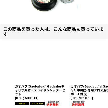
この商品を買った人は、こんな商品も買っていま
す
ガオバブ(Gaobabu)☆Gaobabuキ
ガオバブ(Gaobabu)☆Ga
ャリボ風防＋スライドシャッターセ
ャリボ風防(専用クロス五
ット
ポーチ付き)
[
001-gset35-zz
]
[
001-70610RSL
]