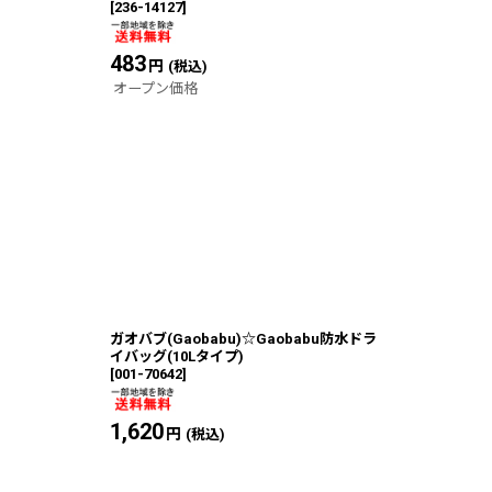
[
236-14127
]
483
円
(税込)
オープン価格
ガオバブ(Gaobabu)☆Gaobabu防水ドラ
イバッグ(10Lタイプ)
[
001-70642
]
1,620
円
(税込)