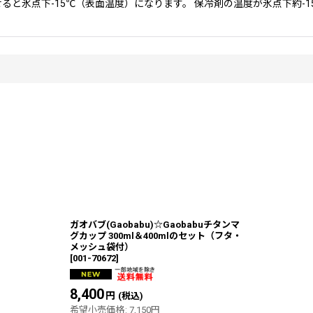
せると氷点下-15℃（表面温度）になります。 保冷剤の温度が氷点下約
ガオバブ(Gaobabu)☆Gaobabuチタンマ
グカップ 300ml＆400mlのセット（フタ・
メッシュ袋付）
[
001-70672
]
8,400
円
(税込)
希望小売価格
:
7,150
円