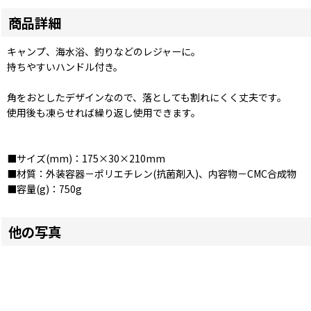
商品詳細
キャンプ、海水浴、釣りなどのレジャーに。
持ちやすいハンドル付き。
角をおとしたデザインなので、落としても割れにくく丈夫です。
使用後も凍らせれば繰り返し使用できます。
■サイズ(mm)：175×30×210mm
■材質：外装容器－ポリエチレン(抗菌剤入)、内容物－CMC合成物
■容量(g)：750g
他の写真