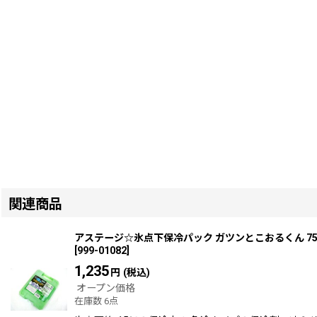
関連商品
アステージ☆氷点下保冷パック ガツンとこおるくん 75
[
999-01082
]
1,235
円
(税込)
オープン価格
在庫数 6点