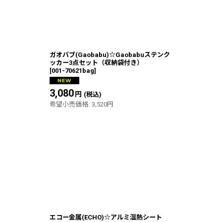
ガオバブ(Gaobabu)☆Gaobabuステンク
ッカー3点セット（収納袋付き）
[
001-70621bag
]
3,080
円
(税込)
希望小売価格
:
3,520
円
エコー金属(ECHO)☆アルミ温熱シート