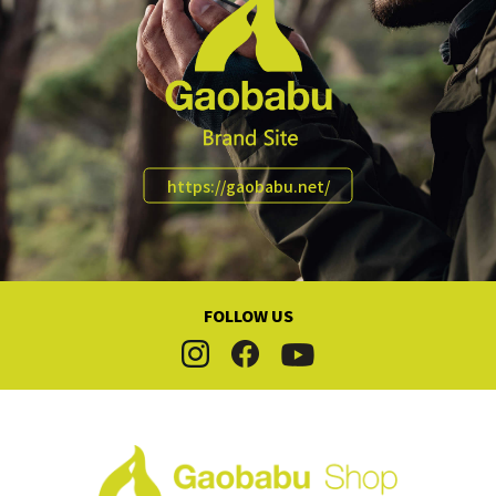
ピクニック・チェアリング
バーベキューBBQ
車中泊
ファミリーフィッシング
https://gaobabu.net/
マリンレジャー
スポーツ観戦・応援
【災害対策】防災セット
FOLLOW US
【災害対策】調理器具
【災害対策】コンロ・熱源
【災害対策】燃料・発熱剤
【災害対策】クーラー・ジャグ・保冷剤