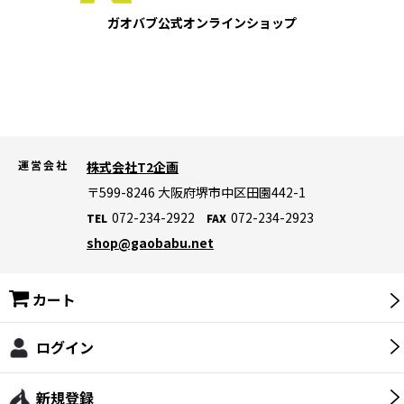
ガオバブ公式
オンラインショップ
【災害対策】保存食・保存飲料
【災害対策】ランタン・ライト・ラジオ
【災害対策】バッテリー・発電機
【災害対策】寝袋・マット・防寒グッズ
運営会社
株式会社T2企画
【災害対策】テント・タープ
〒599-8246
大阪府堺市中区田園442-1
072-234-2922
072-234-2923
TEL
FAX
【災害対策】非常用トイレ
shop@gaobabu.net
【災害対策】ライフジャケット
カート
【災害対策】生活用品・その他
【災害対策】暑さ対策・冷却グッズ
ログイン
ロゴス(LOGOS)
新規登録