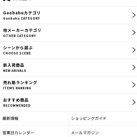
【ヤエン】
Gaobabu
カテゴリ
【ヤエンロッド】
Gaobabu CATEGORY
【ヤエン釣り用品】
他メーカー
カテゴリ
OTHER CATEGORY
【エギ】
シーン
から選ぶ
CHOOSE SCENE
【エギングロッド】
新入荷商品
【エギング用品】
NEW ARIVALS
売れ筋
ランキング
【ロッドカバー】
ITEMS RANKING
【セット商品】
おすすめ商品
RECOMMENDED
【ウエア】
最新情報
ショッピングガイド
【その他】
営業日カレンダー
メールマガジン