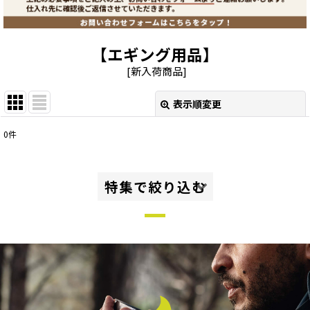
【エギング用品】
[
新入荷商品
]
表示順変更
閉じる
0
件
表示数
:
並び順
:
特集で絞り込む
絞り込む
グループ・ファミリーキャンプ
ソロ・デュオキャンプ、ツーリング
ハイキング・トレッキング