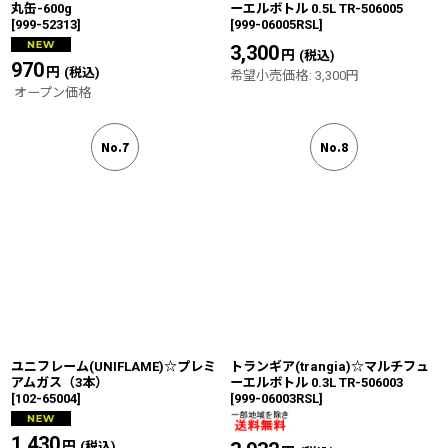
丸缶-600g
ーエルボトル 0.5L TR-506005
[
999-52313
]
[
999-06005RSL
]
3,300
円
(税込)
970
円
(税込)
希望小売価格
:
3,300
円
オープン価格
No.7
No.8
ユニフレーム(UNIFLAME)☆プレミ
トランギア(trangia)☆マルチフュ
アムガス（3本）
ーエルボトル 0.3L TR-506003
[
102-65004
]
[
999-06003RSL
]
1,430
円
(税込)