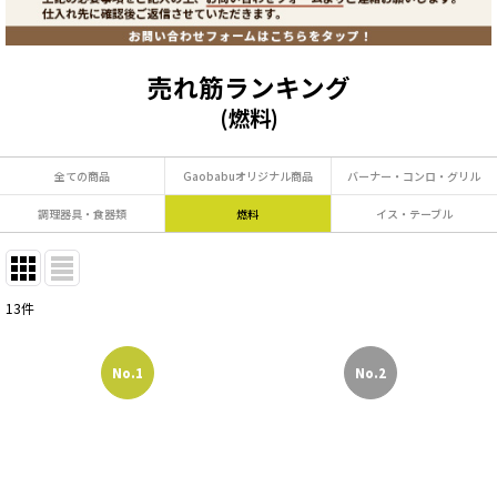
売れ筋ランキング
(
燃料
)
全ての商品
Gaobabuオリジナル商品
バーナー・コンロ・グリル
調理器具・食器類
燃料
イス・テーブル
13
件
No.1
No.2