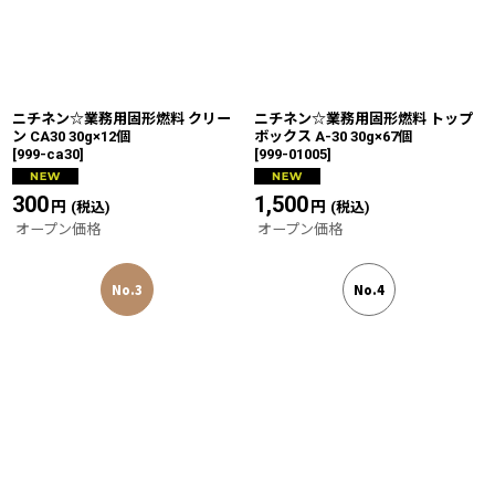
ニチネン☆業務用固形燃料 クリー
ニチネン☆業務用固形燃料 トップ
ン CA30 30g×12個
ボックス A-30 30g×67個
[
999-ca30
]
[
999-01005
]
300
円
1,500
円
(税込)
(税込)
オープン価格
オープン価格
No.3
No.4