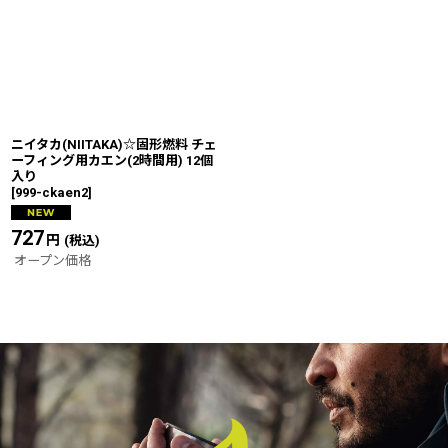
ニイタカ(NIITAKA)☆固形燃料 チェ
ーフィング用カエン(2時間用) 12個
入り
[
999-ckaen2
]
727
円
(税込)
オープン価格