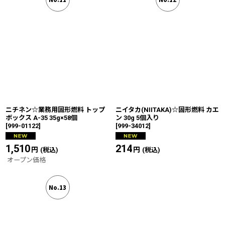
ニチネン☆業務用固形燃料 トップ
ニイタカ(NIITAKA)☆固形燃料 カエ
ボックス A-35 35g×58個
ン 30g 5個入り
[
999-01122
]
[
999-34012
]
1,510
円
214
円
(税込)
(税込)
オープン価格
No.13