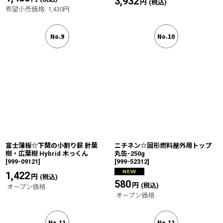
3,932
円
(税込)
希望小売価格
:
1,430
円
No.9
No.10
富士蒲板☆下関の小割り薪 針葉
ニチネン☆固形燃料屋外用トップ
樹・広葉樹 Hybrid 木っくん
丸缶-250g
[
999-09121
]
[
999-52312
]
1,422
円
(税込)
580
円
(税込)
オープン価格
オープン価格
No.11
No.12