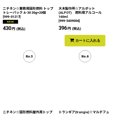
ニチネン☆業務用固形燃料 トップ
大木製作所☆アルポット
トレーパック A-30 30g×20個
(ALPOT) 燃料用アルコール
[
999-01217
]
160ml
[
999-5409004
]
396
円
430
円
(税込)
(税込)
カートに入れる
No.5
No.6
ニチネン☆固形燃料屋外用トップ
トランギア(trangia)☆マルチフュ