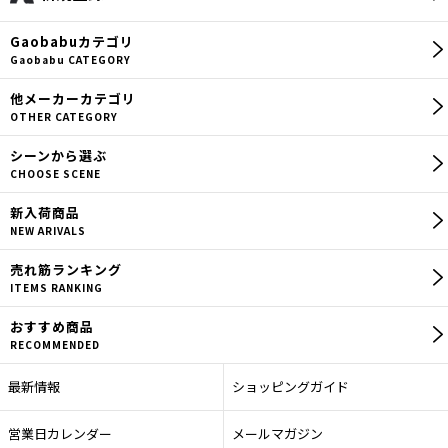
【ヤエン】
Gaobabu
カテゴリ
【ヤエンロッド】
Gaobabu CATEGORY
【ヤエン釣り用品】
他メーカー
カテゴリ
OTHER CATEGORY
【エギ】
シーン
から選ぶ
CHOOSE SCENE
【エギングロッド】
新入荷商品
【エギング用品】
NEW ARIVALS
売れ筋
ランキング
【ロッドカバー】
ITEMS RANKING
【セット商品】
おすすめ商品
RECOMMENDED
【ウエア】
最新情報
ショッピングガイド
【その他】
営業日カレンダー
メールマガジン