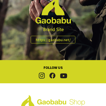
ピクニック・チェアリング
バーベキューBBQ
車中泊
ファミリーフィッシング
https://gaobabu.net/
マリンレジャー
スポーツ観戦・応援
【災害対策】防災セット
FOLLOW US
【災害対策】調理器具
【災害対策】コンロ・熱源
【災害対策】燃料・発熱剤
【災害対策】クーラー・ジャグ・保冷剤