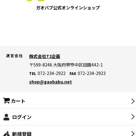
ガオバブ公式
オンラインショップ
【災害対策】保存食・保存飲料
【災害対策】ランタン・ライト・ラジオ
【災害対策】バッテリー・発電機
【災害対策】寝袋・マット・防寒グッズ
運営会社
株式会社T2企画
【災害対策】テント・タープ
〒599-8246
大阪府堺市中区田園442-1
072-234-2922
072-234-2923
TEL
FAX
【災害対策】非常用トイレ
shop@gaobabu.net
【災害対策】ライフジャケット
カート
【災害対策】生活用品・その他
【災害対策】暑さ対策・冷却グッズ
ログイン
ロゴス(LOGOS)
新規登録