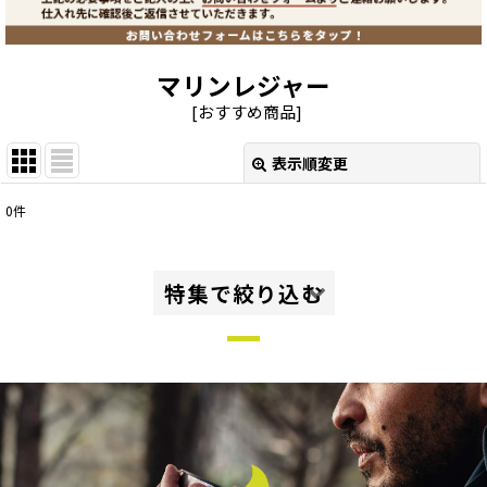
マリンレジャー
[
おすすめ商品
]
表示順変更
閉じる
0
件
表示数
:
並び順
:
特集で絞り込む
絞り込む
グループ・ファミリーキャンプ
ソロ・デュオキャンプ、ツーリング
ハイキング・トレッキング